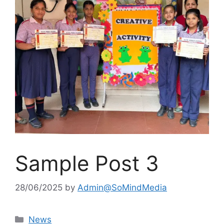
Sample Post 3
28/06/2025
by
Admin@SoMindMedia
Categories
News